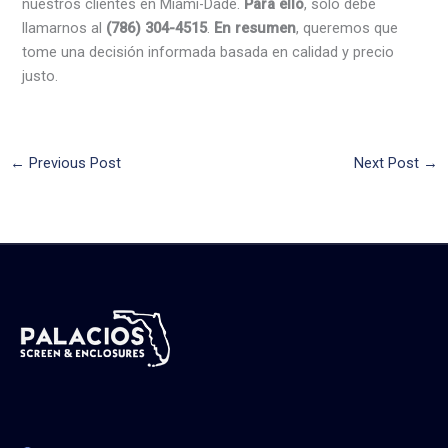
nuestros clientes en Miami-Dade.
Para ello
, solo debe
llamarnos al
(786) 304-4515
.
En resumen
, queremos que
tome una decisión informada basada en calidad y precio
justo.
←
Previous Post
Next Post
→